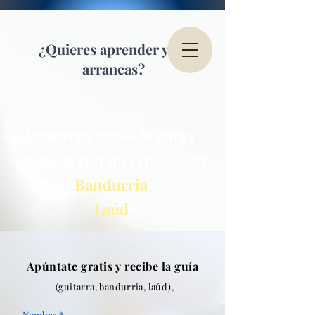
¿Quieres aprender y no
arrancas?
Descarga gratis la guía y
empieza con una ruta clara
Bandurria
Laúd
Apúntate gratis y recibe la guía
(guitarra, bandurria, laúd),
Nombre