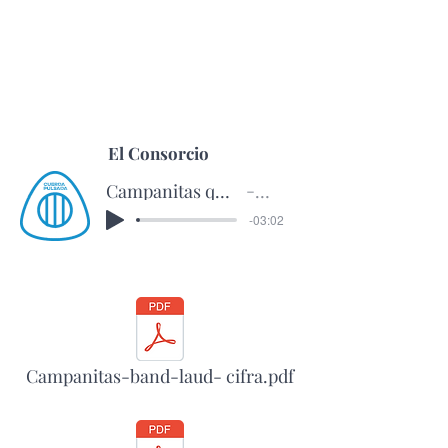
El Consorcio
Campanitas que vais repicando- el Consorcio
El consorcio
-03:02
Campanitas-band-laud- cifra.pdf