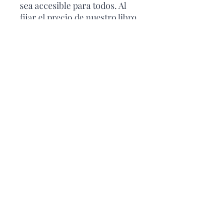
sea accesible para todos. Al
fijar el precio de nuestro libro
en el mismo costo promedio
de un café en los bares
españoles, estamos haciendo
que aprender a tocar la
guitarra sea tan fácil como
tomar un buen café.
¡Comienza tu viaje musical
hoy mismo!
No necesitas
gastar una fortuna para
aprender a tocar la guitarra.
¡Haz clic en "Comprar
Ahora", recibelo ahora
mismo en tu bandeja de
correo
y comienza a
descubrir el maravilloso
mundo de la música con "Toca