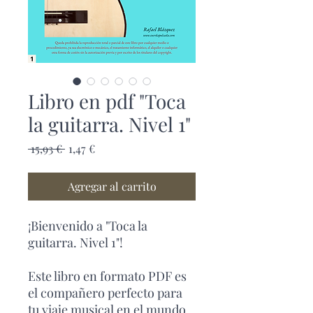
Libro en pdf "Toca
la guitarra. Nivel 1"
Precio
Precio
 15,93 € 
1,47 €
de
oferta
Agregar al carrito
¡Bienvenido a "Toca la
guitarra. Nivel 1"!
Este libro en formato PDF es
el compañero perfecto para
tu viaje musical en el mundo