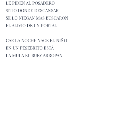
LE PIDEN AL POSADERO
SITIO DONDE DESCANSAR
SE LO NIEGAN MAS BUSCARON
EL ALIVIO DE UN PORTAL
CAE LA NOCHE NACE EL NIÑO
EN UN PESEBRITO ESTÁ
LA MULA EL BUEY ARROPAN
SU HERMOSURA Y MAJESTAD (BIS)
SE CUMPLE LA PROFECÍA
LA ESTRELLA BRILLANDO ESTÁ
LAS CAMPANAS EN EL CIELO
REPICAN SIN DESCANSAR (bis)
LOS PASTORES, QUE ALBOROTO
ALELUYA, ALELUYA
PUES EL VINO VIENE Y VA (bis)