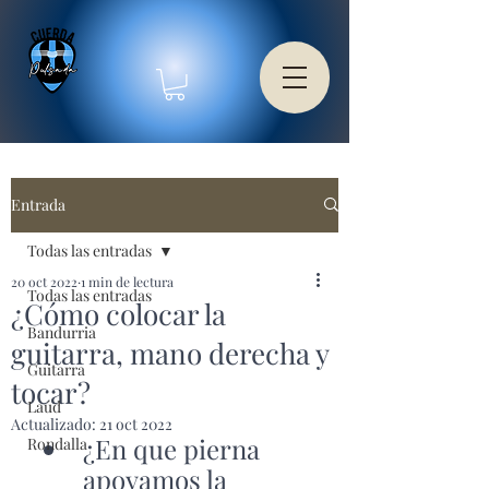
Entrada
Todas las entradas
20 oct 2022
1 min de lectura
Todas las entradas
¿Cómo colocar la
Bandurria
guitarra, mano derecha y
Guitarra
tocar?
Laúd
Actualizado:
21 oct 2022
¿En que pierna 
Rondalla
apoyamos la 