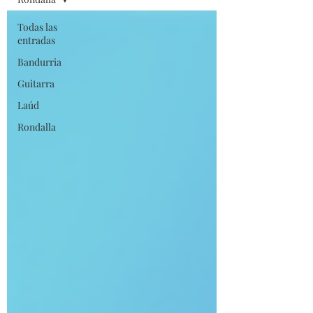
Todas las
entradas
Bandurria
Guitarra
Laúd
Rondalla